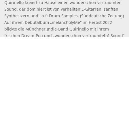
Quirinello kreiert zu Hause einen wunderschön verträumten
Sound, der dominiert ist von verhallten E-Gitarren, sanften
Synthesizern und Lo-fi-Drum-Samples. (Süddeutsche Zeitung)
Auf ihrem Debütalbum „melancholyMe“ im Herbst 2022
blickte die Münchner Indie-Band Quirinello mit ihrem
frischen Dream-Pop und „wunderschön verträumte[n] Sound“
(Süddeutsche Zeitung) tief in die Gefühlswelt der Generation
Z. In viel Hall, verträumten Synths und […]
Read more
More Releases