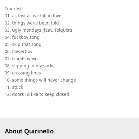
Tracklist:
01. as fast as we fall in love
02. things we’ve been told
03. ugly mondays (feat. Telquist)
04. fuckboy song
05. skip that song
06. flowerboy
07. fragile waves
08. slipping in my socks
09. crossing lines
10. some things will never change
11. stuck
12. doors I’d like to keep closed
About Quirinello