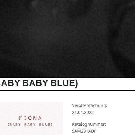
(BABY BABY BLUE)
Veröffentlichung:
21.04.2023
Katalognummer:
SAM231ADP